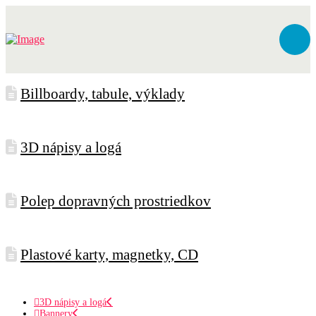
Billboardy, tabule, výklady
3D nápisy a logá
Polep dopravných prostriedkov
Plastové karty, magnetky, CD
3D nápisy a logá
Bannery