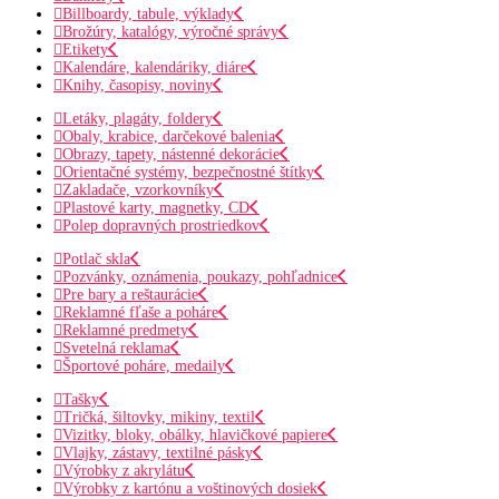
Billboardy, tabule, výklady
Brožúry, katalógy, výročné správy
Etikety
Kalendáre, kalendáriky, diáre
Knihy, časopisy, noviny
Letáky, plagáty, foldery
Obaly, krabice, darčekové balenia
Obrazy, tapety, nástenné dekorácie
Orientačné systémy, bezpečnostné štítky
Zakladače, vzorkovníky
Plastové karty, magnetky, CD
Polep dopravných prostriedkov
Potlač skla
Pozvánky, oznámenia, poukazy, pohľadnice
Pre bary a reštaurácie
Reklamné fľaše a poháre
Reklamné predmety
Svetelná reklama
Športové poháre, medaily
Tašky
Tričká, šiltovky, mikiny, textil
Vizitky, bloky, obálky, hlavičkové papiere
Vlajky, zástavy, textilné pásky
Výrobky z akrylátu
Výrobky z kartónu a voštinových dosiek