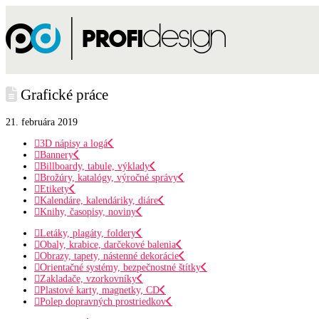
Grafické práce
21. februára 2019
3D nápisy a logá
Bannery
Billboardy, tabule, výklady
Brožúry, katalógy, výročné správy
Etikety
Kalendáre, kalendáriky, diáre
Knihy, časopisy, noviny
Letáky, plagáty, foldery
Obaly, krabice, darčekové balenia
Obrazy, tapety, nástenné dekorácie
Orientačné systémy, bezpečnostné štítky
Zakladače, vzorkovníky
Plastové karty, magnetky, CD
Polep dopravných prostriedkov