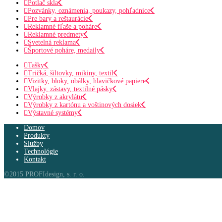
Potlač skla
Pozvánky, oznámenia, poukazy, pohľadnice
Pre bary a reštaurácie
Reklamné fľaše a poháre
Reklamné predmety
Svetelná reklama
Športové poháre, medaily
Tašky
Tričká, šiltovky, mikiny, textil
Vizitky, bloky, obálky, hlavičkové papiere
Vlajky, zástavy, textilné pásky
Výrobky z akrylátu
Výrobky z kartónu a voštinových dosiek
Výstavné systémy
Domov
Produkty
Služby
Technológie
Kontakt
©2015 PROFIdesign, s. r. o.