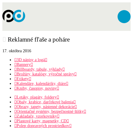
Reklamné fľaše a poháre
17. októbra 2016
3D nápisy a logá
Bannery
Billboardy, tabule, výklady
Brožúry, katalógy, výročné správy
Etikety
Kalendáre, kalendáriky, diáre
Knihy, časopisy, noviny
Letáky, plagáty, foldery
Obaly, krabice, darčekové balenia
Obrazy, tapety, nástenné dekorácie
Orientačné systémy, bezpečnostné štítky
Zakladače, vzorkovníky
Plastové karty, magnetky, CD
Polep dopravných prostriedkov