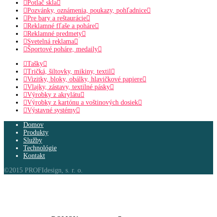
Potlač skla
Pozvánky, oznámenia, poukazy, pohľadnice
Pre bary a reštaurácie
Reklamné fľaše a poháre
Reklamné predmety
Svetelná reklama
Športové poháre, medaily
Tašky
Tričká, šiltovky, mikiny, textil
Vizitky, bloky, obálky, hlavičkové papiere
Vlajky, zástavy, textilné pásky
Výrobky z akrylátu
Výrobky z kartónu a voštinových dosiek
Výstavné systémy
Domov
Produkty
Služby
Technológie
Kontakt
©2015 PROFIdesign, s. r. o.