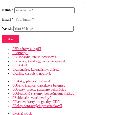
Name
*
Email
*
Website
3D nápisy a logá
Bannery
Billboardy, tabule, výklady
Brožúry, katalógy, výročné správy
Etikety
Kalendáre, kalendáriky, diáre
Knihy, časopisy, noviny
Letáky, plagáty, foldery
Obaly, krabice, darčekové balenia
Obrazy, tapety, nástenné dekorácie
Orientačné systémy, bezpečnostné štítky
Zakladače, vzorkovníky
Plastové karty, magnetky, CD
Polep dopravných prostriedkov
Potlač skla