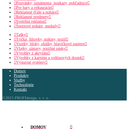
Pozvánky, oznámenia, poukazy, pohľadnice
Pre bary a reštaurácie
Reklamné fľaše a poháre
Reklamné predmety
Svetelná reklama
Športové poháre, medaily
Tašky
Tričká, šiltovky, mikiny, textil
Vizitky, bloky, obálky, hlavičkové papiere
Vlajky, zástavy, textilné pásky
Výrobky z akrylátu
Výrobky z kartónu a voštinových dosiek
Výstavné systémy
Domov
Produkty
Služby
Technológie
Kontakt
©2015 PROFIdesign, s. r. o.
DOMOV