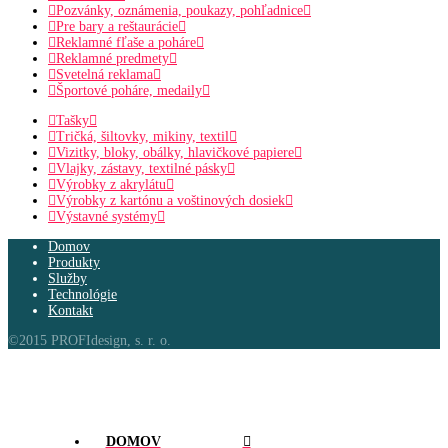
Pozvánky, oznámenia, poukazy, pohľadnice
Pre bary a reštaurácie
Reklamné fľaše a poháre
Reklamné predmety
Svetelná reklama
Športové poháre, medaily
Tašky
Tričká, šiltovky, mikiny, textil
Vizitky, bloky, obálky, hlavičkové papiere
Vlajky, zástavy, textilné pásky
Výrobky z akrylátu
Výrobky z kartónu a voštinových dosiek
Výstavné systémy
Domov
Produkty
Služby
Technológie
Kontakt
©2015 PROFIdesign, s. r. o.
DOMOV