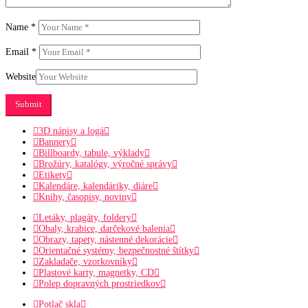
Name
*
Email
*
Website
3D nápisy a logá
Bannery
Billboardy, tabule, výklady
Brožúry, katalógy, výročné správy
Etikety
Kalendáre, kalendáriky, diáre
Knihy, časopisy, noviny
Letáky, plagáty, foldery
Obaly, krabice, darčekové balenia
Obrazy, tapety, nástenné dekorácie
Orientačné systémy, bezpečnostné štítky
Zakladače, vzorkovníky
Plastové karty, magnetky, CD
Polep dopravných prostriedkov
Potlač skla