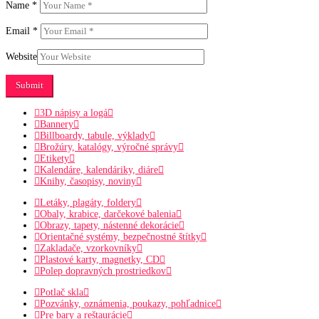
Name
*
Email
*
Website
3D nápisy a logá
Bannery
Billboardy, tabule, výklady
Brožúry, katalógy, výročné správy
Etikety
Kalendáre, kalendáriky, diáre
Knihy, časopisy, noviny
Letáky, plagáty, foldery
Obaly, krabice, darčekové balenia
Obrazy, tapety, nástenné dekorácie
Orientačné systémy, bezpečnostné štítky
Zakladače, vzorkovníky
Plastové karty, magnetky, CD
Polep dopravných prostriedkov
Potlač skla
Pozvánky, oznámenia, poukazy, pohľadnice
Pre bary a reštaurácie